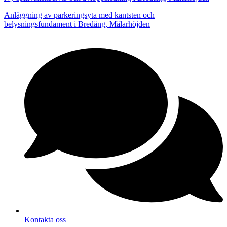
Anläggning av parkeringsyta med kantsten och
belysningsfundament i Bredäng, Mälarhöjden
Kontakta oss