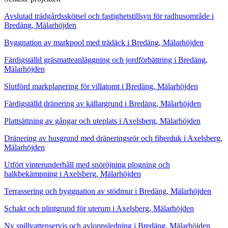
Avslutad trädgårdsskötsel och fastighetstillsyn för radhusområde i
Bredäng, Mälarhöjden
Byggnation av markpool med trädäck i Bredäng, Mälarhöjden
Färdigställd gräsmatteanläggning och jordförbättring i Bredäng,
Mälarhöjden
Slutförd markplanering för villatomt i Bredäng, Mälarhöjden
Färdigställd dränering av källargrund i Bredäng, Mälarhöjden
Plattsättning av gångar och uteplats i Axelsberg, Mälarhöjden
Dränering av husgrund med dräneringsrör och fiberduk i Axelsberg,
Mälarhöjden
Utfört vinterunderhåll med snöröjning plogning och
halkbekämpning i Axelsberg, Mälarhöjden
Terrassering och byggnation av stödmur i Bredäng, Mälarhöjden
Schakt och plintgrund för uterum i Axelsberg, Mälarhöjden
Ny spillvattenservis och avloppsledning i Bredäng, Mälarhöjden