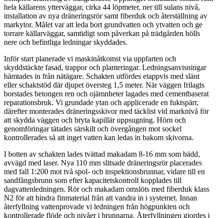
hela källarens ytterväggar, cirka 44 löpmeter, ner till sulans nivå,
installation av nya dräneringsrör samt fiberduk och återställning av
markytor. Målet var att leda bort grundvatten och ytvatten och ge
torrare källarväggar, samtidigt som påverkan på trädgården hölls
nere och befintliga ledningar skyddades.
Inför start planerade vi maskinåtkomst via uppfarten och
skyddstäckte fasad, trappor och planteringar. Ledningsanvisningar
hämtades in från nätägare. Schakten utfördes etappvis med slänt
eller schaktstöd där djupet översteg 1,5 meter. När väggen frilagts
borstades betongen ren och ojämnheter lagades med cementbaserat
reparationsbruk. Vi grundade ytan och applicerade en fuktspärr,
därefter monterades dräneringsskivor med täcklist vid marknivå för
att skydda väggen och bryta kapillär uppsugning. Hörn och
genomföringar tätades särskilt och övergången mot sockel
kontrollerades så att inget vatten kan ledas in bakom skivorna.
I botten av schakten lades tvättad makadam 8-16 mm som bädd,
avvägd med laser. Nya 110 mm slitsade dräneringsrör placerades
med fall 1:200 mot två spol- och inspektionsbrunnar, vidare till en
sandfångsbrunn som efter kapacitetskontroll kopplades till
dagvattenledningen. Rör och makadam omslöts med fiberduk klass
N2 för att hindra finmaterial från att vandra in i systemet. Innan
återfyllning vattenprovade vi ledningen från högpunkten och
kontrollerade flöde och nivåer i brunnarna. Återfyllningen gjordes i