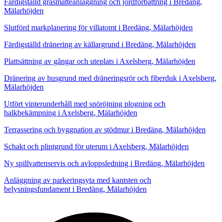
Färdigställd gräsmatteanläggning och jordförbättring i Bredäng,
Mälarhöjden
Slutförd markplanering för villatomt i Bredäng, Mälarhöjden
Färdigställd dränering av källargrund i Bredäng, Mälarhöjden
Plattsättning av gångar och uteplats i Axelsberg, Mälarhöjden
Dränering av husgrund med dräneringsrör och fiberduk i Axelsberg,
Mälarhöjden
Utfört vinterunderhåll med snöröjning plogning och
halkbekämpning i Axelsberg, Mälarhöjden
Terrassering och byggnation av stödmur i Bredäng, Mälarhöjden
Schakt och plintgrund för uterum i Axelsberg, Mälarhöjden
Ny spillvattenservis och avloppsledning i Bredäng, Mälarhöjden
Anläggning av parkeringsyta med kantsten och
belysningsfundament i Bredäng, Mälarhöjden